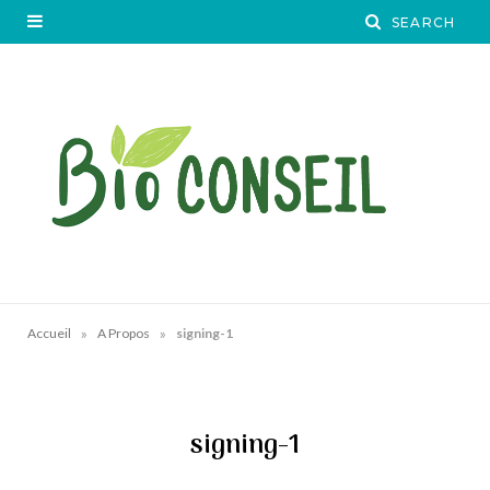
»
»
Accueil
A Propos
signing-1
signing-1