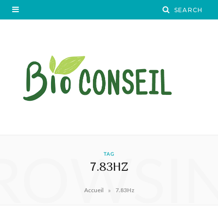
ROWSI
TAG
7.83HZ
»
Accueil
7.83Hz