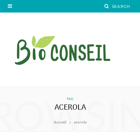
ROWSI
TAG
ACEROLA
»
Accueil
acerola