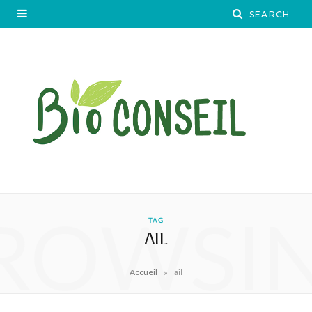
ROWSI
TAG
AIL
»
Accueil
ail