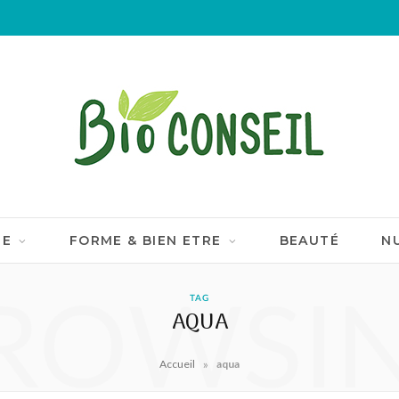
IE
FORME & BIEN ETRE
BEAUTÉ
N
ROWSI
TAG
AQUA
»
Accueil
aqua