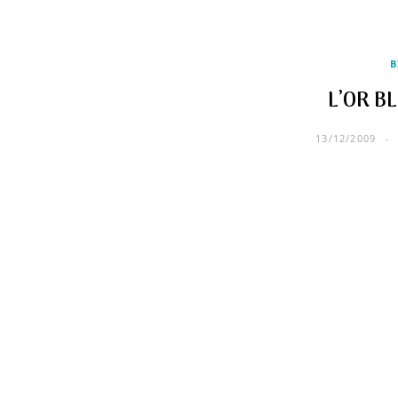
B
L’OR B
13/12/2009