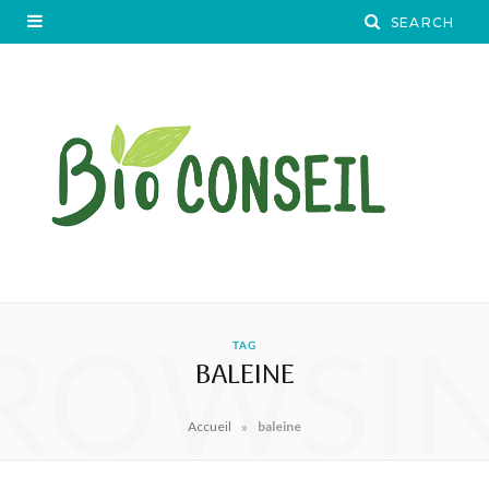
ROWSI
TAG
BALEINE
»
Accueil
baleine