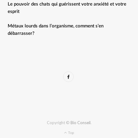
Le pouvoir des chats qui guérissent votre anxiété et votre
esprit
Métaux lourds dans l’organisme, comment s’en
débarrasser?
F
a
c
e
b
Copyright ©
Bio Conseil
.
o
Top