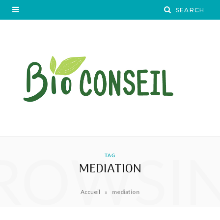
ROWSI
TAG
MEDIATION
»
Accueil
mediation