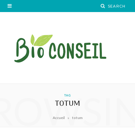
ROWSI
TAG
TOTUM
»
Accueil
totum