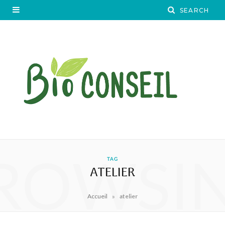
ROWSI
TAG
ATELIER
»
Accueil
atelier