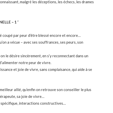
, connaissant, malgré les déceptions, les échecs, les drames
ELLE – 1 ‘
té coupé par peur d’être blessé encore et encore…
qu’on a vécue – avec ses souffrances, ses peurs, son
 on le désire sincèrement, en s’y reconnectant dans un
’alimenter notre peur de vivre.
issance et joie de vivre, sans complaisance, qui aide à se
eilleur allié, qu’enfin on retrouve son conseiller le plus
hérapeute, sa joie de vivre…
 spécifique, interactions constructives…