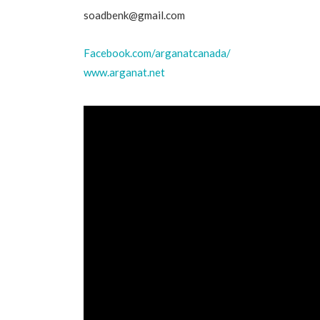
soadbenk@gmail.com
Facebook.com/arganatcanada/
www.arganat.net