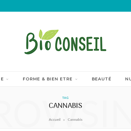
IE
FORME & BIEN ETRE
BEAUTÉ
N
ROWSI
TAG
CANNABIS
»
Accueil
Cannabis