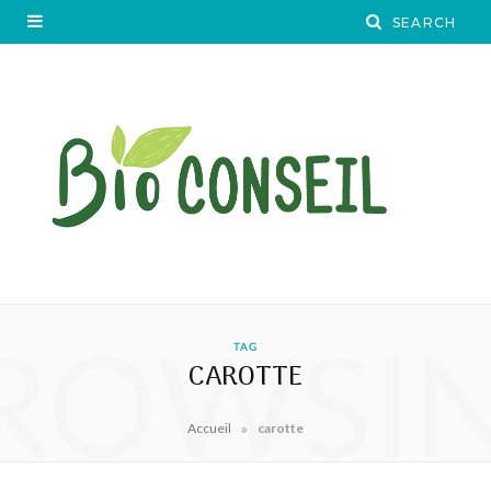
ROWSI
TAG
CAROTTE
»
Accueil
carotte