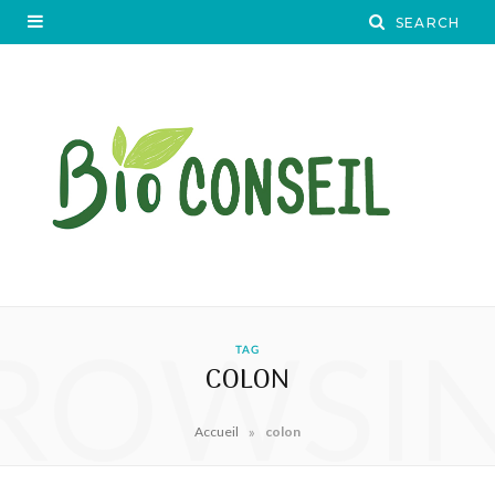
ROWSI
TAG
COLON
»
Accueil
colon