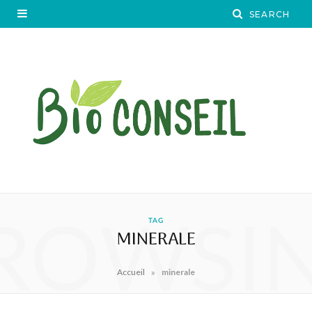
ROWSI
TAG
MINERALE
»
Accueil
minerale