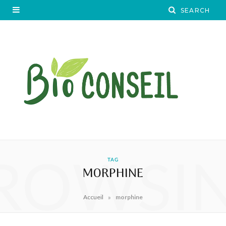
ROWSI
TAG
MORPHINE
»
Accueil
morphine