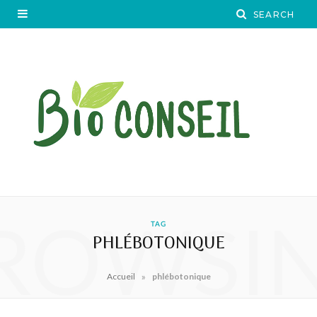
ROWSI
TAG
PHLÉBOTONIQUE
»
Accueil
phlébotonique