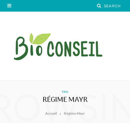
ROWSI
TAG
RÉGIME MAYR
»
Accueil
Régime Mayr