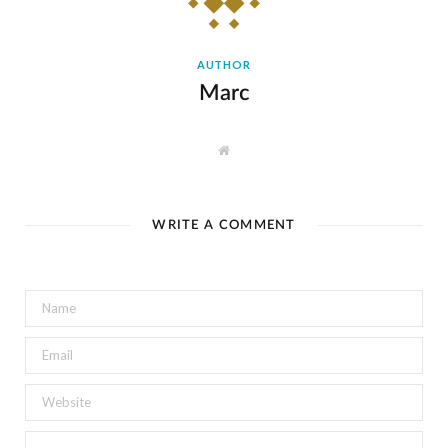
AUTHOR
Marc
W
e
b
s
i
t
WRITE A COMMENT
e