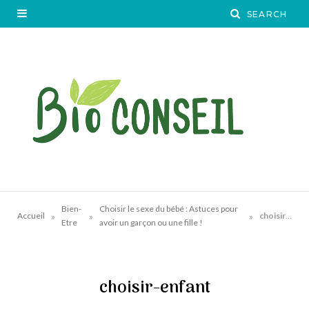
Bien-
Choisir le sexe du bébé : Astuces pour
»
»
»
Accueil
choisir-enfant
Etre
avoir un garçon ou une fille !
choisir-enfant