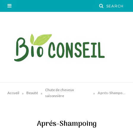
Chute de cheveux
»
»
»
Accueil
Beauté
Aprés-Shampoing
saisonnière
Aprés-Shampoing