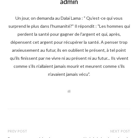
admin
Un jour, on demanda au Dalaï Lama : " Qu'est-ce qui vous
surprend le plus dans l'humanité?" Il répondit : "Les hommes qui
perdent la santé pour gagner de l'argent et qui, après,
dépensent cet argent pour récupérer la santé. A penser trop
anxieusement au futur, ils en oublient le présent, à tel point
qu'ils finissent par ne vivre ni au présent ni au futur... Ils vivent
comme s'ils n'allaient jamais mourir et meurent comme s'ils
n'avaient jamais vécu".
W
e
b
s
i
t
e
PREV POST
NEXT POST