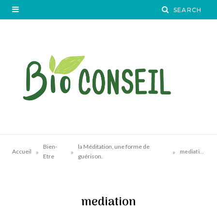
Bien-
la Méditation, une forme de
»
»
»
Accueil
mediation
Etre
guérison.
mediation