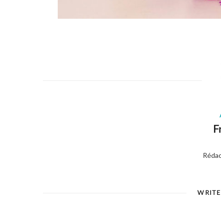
F
Rédac
WRIT