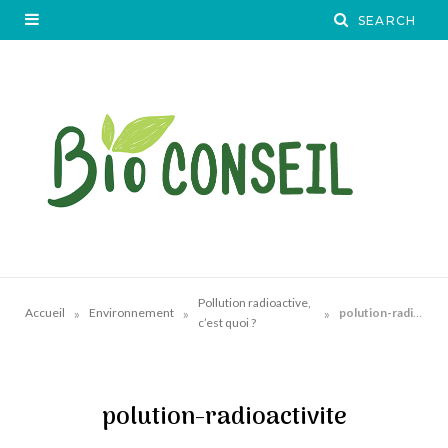
Pollution radioactive,
»
»
»
Accueil
Environnement
polution-radioactivite
c’est quoi ?
polution-radioactivite