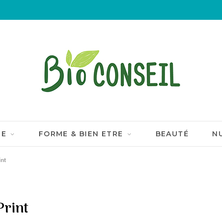
IE
FORME & BIEN ETRE
BEAUTÉ
N
int
Print