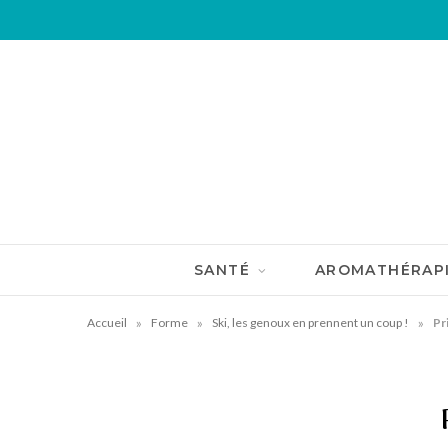
SANTÉ
AROMATHÉRAP
»
»
»
Accueil
Forme
Ski, les genoux en prennent un coup !
Pr