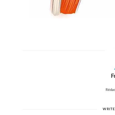
F
Rédac
WRIT