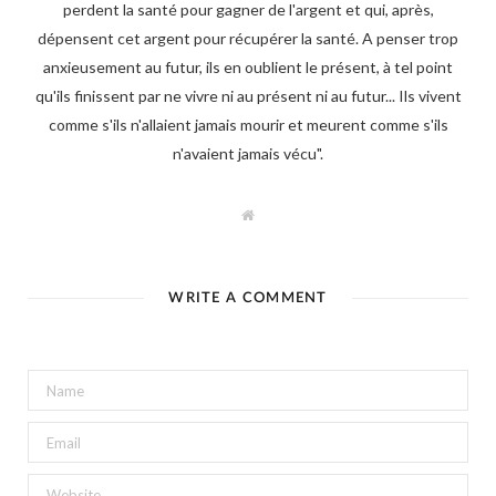
perdent la santé pour gagner de l'argent et qui, après,
dépensent cet argent pour récupérer la santé. A penser trop
anxieusement au futur, ils en oublient le présent, à tel point
qu'ils finissent par ne vivre ni au présent ni au futur... Ils vivent
comme s'ils n'allaient jamais mourir et meurent comme s'ils
n'avaient jamais vécu".
W
e
b
s
i
t
WRITE A COMMENT
e