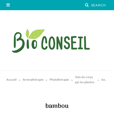
Soin du corps
»
»
»
»
Accueil
Aromathérapie
Phytothérapie
bambou
par les plantes
bambou