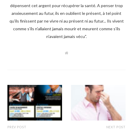
dépensent cet argent pour récupérer la santé. A penser trop
anxieusement au futur, ils en oublient le présent, à tel point
qu'ils finissent par ne vivre ni au présent ni au futur... Ils vivent
comme s'ils n'allaient jamais mourir et meurent comme s'ils
n'avaient jamais vécu".
W
e
b
s
i
t
e
PREV POST
NEXT POST