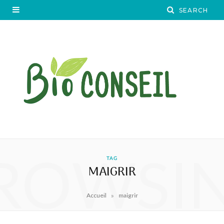
ROWSI
TAG
MAIGRIR
»
Accueil
maigrir