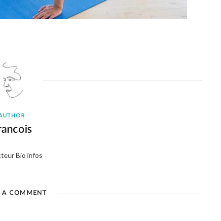
AUTHOR
rancois
teur Bio infos
E A COMMENT