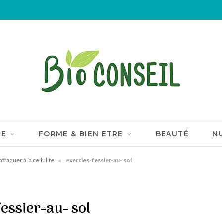
IE
FORME & BIEN ETRE
BEAUTÉ
N
»
attaquer à la cellulite
exercies-fessier-au- sol
essier-au- sol