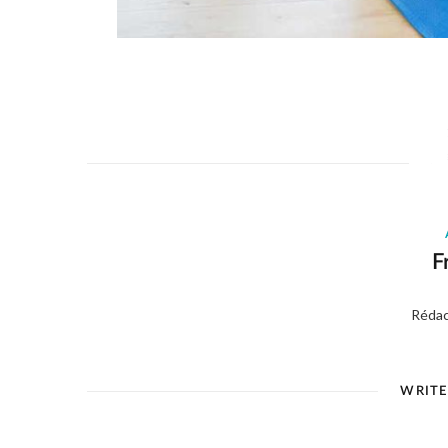
F
Rédac
WRIT