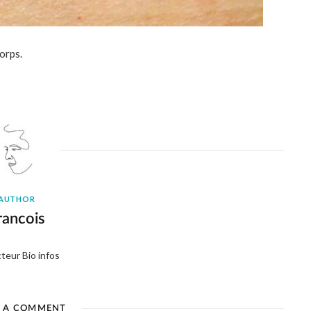
orps.
AUTHOR
rancois
teur Bio infos
E A COMMENT