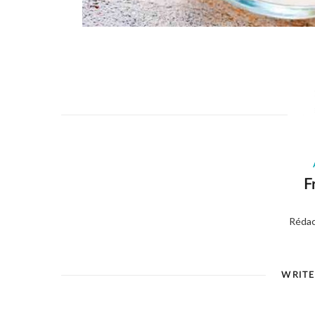
F
Rédac
WRIT