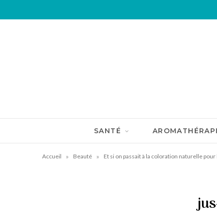
SANTÉ
AROMATHÉRAP
»
»
Accueil
Beauté
Et si on passait à la coloration naturelle pou
jus