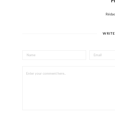
F
Rédac
WRIT