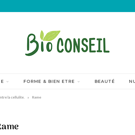
IE
FORME & BIEN ETRE
BEAUTÉ
N
»
tre la cellulite.
Rame
Rame