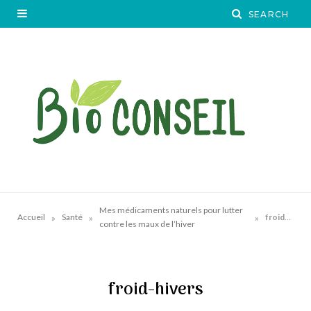
Mes médicaments naturels pour lutter
»
»
»
Accueil
Santé
froid-hivers
contre les maux de l’hiver
froid-hivers