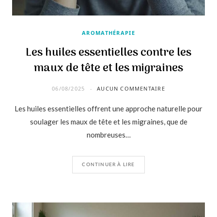
AROMATHÉRAPIE
Les huiles essentielles contre les
maux de tête et les migraines
06/08/2025
AUCUN COMMENTAIRE
Les huiles essentielles offrent une approche naturelle pour
Prévenir l’apparition des rides
soulager les maux de tête et les migraines, que de
avec les huiles essentielles
nombreuses…
CONTINUER À LIRE