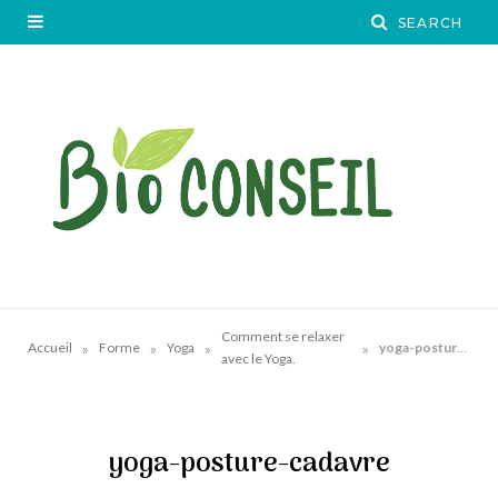
Comment se relaxer
»
»
»
»
Accueil
Forme
Yoga
yoga-posture-cadavre
avec le Yoga.
yoga-posture-cadavre