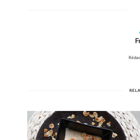
F
Rédac
REL