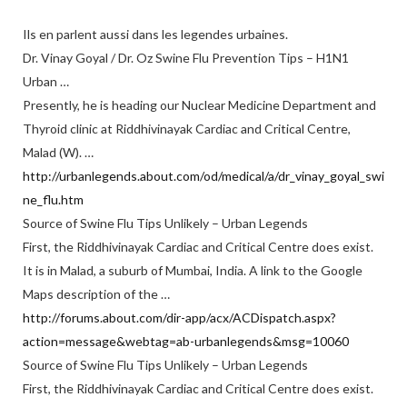
Ils en parlent aussi dans les legendes urbaines.
Dr. Vinay Goyal / Dr. Oz Swine Flu Prevention Tips – H1N1
Urban …
Presently, he is heading our Nuclear Medicine Department and
Thyroid clinic at Riddhivinayak Cardiac and Critical Centre,
Malad (W). …
http://urbanlegends.about.com/od/medical/a/dr_vinay_goyal_swi
ne_flu.htm
Source of Swine Flu Tips Unlikely – Urban Legends
First, the Riddhivinayak Cardiac and Critical Centre does exist.
It is in Malad, a suburb of Mumbai, India. A link to the Google
Maps description of the …
http://forums.about.com/dir-app/acx/ACDispatch.aspx?
action=message&webtag=ab-urbanlegends&msg=10060
Source of Swine Flu Tips Unlikely – Urban Legends
First, the Riddhivinayak Cardiac and Critical Centre does exist.