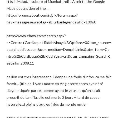
It is in Malad, a suburb of Mumbai, India. A link to the Google
Maps description of the …
http://forums.about.com/n/pfx/forum.aspx?
nav=messages&webtag=ab-urbanlegends&tid=10060
http://www.ehow.com/search.aspx?
s=Centre+Cardiaque+Riddhivinayak&Options=0&utm_source=
searchaddicts.com&utm_medium=DomainLinks&utm_term=Ce
ntre%2bCardiaque%2bRiddhivinayak&utm_campaign=SearchR
esLinks_2008.11
ce lien est tres interessant. il donne une foule d infos. ca me fait
fremir… (fille de 16 ans morte en Angleterre apres avoir été
diagnostiquée par tel comme ayant le virus et qu’on lui ait
prescrit du tamiflu. elle est morte 2 jours + tard de cause
naturelle…) pleins d autres infos du monde entier
http://www.dowell-netherlands.com/2009_08_01_archive.html