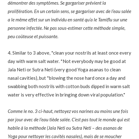
démontrer des symptômes. Se gargariser prévient la
prolifération. En un certain sens, se gargariser avec de l’eau salée
a le même effet sur un individu en santé qu’a le Tamiflu sur une
personne infectée. Ne pas sous-estimer cette méthode simple,
peu coûteuse et puissante.
4. Similar to 3 above, *clean your nostrils at least once every
day with warm salt water. *Not everybody may be good at
Jala Neti or Sutra Neti (very good Yoga asanas to clean
nasal cavities), but *blowing the nose hard once a day and
swabbing both nostrils with cotton buds dipped in warm salt
water is very effective in bringing down viral population.*
Comme le no. 3 ci-haut, nettoyez vos narines au moins une fois
par jour avec de l’eau tiède salée. C’est pas tout le monde qui est
habile à la méthode (Jala Neti ou Sutra Neti – des asanas de
Yoga pour nettoyer les cavités nasales), mais de se moucher