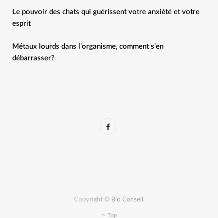
Le pouvoir des chats qui guérissent votre anxiété et votre
esprit
Métaux lourds dans l’organisme, comment s’en
débarrasser?
F
a
c
e
b
Copyright ©
Bio Conseil
.
o
Top