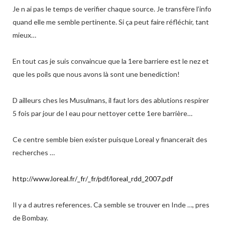
Je n ai pas le temps de verifier chaque source. Je transfère l’info
quand elle me semble pertinente. Si ça peut faire réfléchir, tant
mieux…
En tout cas je suis convaincue que la 1ere barriere est le nez et
que les poils que nous avons là sont une benediction!
D ailleurs ches les Musulmans, il faut lors des ablutions respirer
5 fois par jour de l eau pour nettoyer cette 1ere barrière…
Ce centre semble bien exister puisque Loreal y financerait des
recherches …
http://www.loreal.fr/_fr/_fr/pdf/loreal_rdd_2007.pdf
Il y a d autres references. Ca semble se trouver en Inde …, pres
de Bombay.