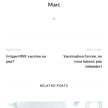
Marc
W
e
b
s
i
t
e
PREV POST
NEXT POST
Grippe H1N1: vaccins ou
Vaccination forcée, ne
pas?
vous laissez pas
intimider!
RELATED POSTS