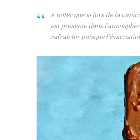
A noter que si lors de la cani
est présente dans l’atmosphèr
rafraîchir puisque l’évacuation